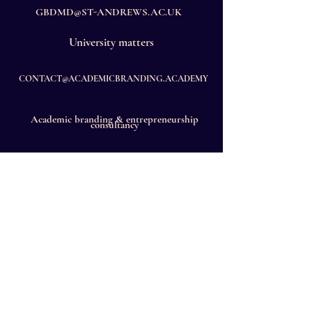
GBDMD@ST-ANDREWS.AC.UK
University
ma
tter
s
CONTACT@ACADEMICBRANDING.ACADEMY
Academic brandin
g & entrepreneurship
consulta
ncy